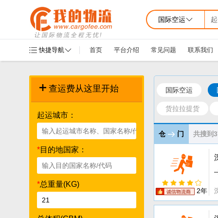
国际空运
起
让国际物流全程无忧!
快捷导航
首页
平台介绍
常见问题
联系我们
查运费从这里开始
国际空运
货拉拉提货
起运城市：
仓
门
共搜到3
*
目的地国家：
*
总重量(KG)
2年