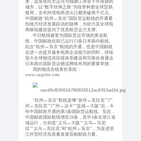
来，这座依托大运河与钱塘江孕育千年商脉的
城市，以“数字丝绸之路”为纽带构塑全球贸易
格局，去年跨境电商进出口额突破两千亿元。
中国邮政“杭州↔东京”国际货运航线的开通紧
扣地方经济发展跃动的脉搏，为助力其全球电
商枢纽建设提供了优质航空运力支撑。
中日航线被誉为国际货运市场的黄金航
线，中国邮政此前已运行13条日本路向航线。
此次“杭州↔东京”航线的开通，也是中国邮政
在进一步提升服务电商企业能力的同时，持续
加大全球物流供应链体系建设和完善自身通达
日本路向国际货运物流网络布局的重要举措。
我的物流在线查价系统：
www.cargofee.com
“杭州↔东京”航线是继“泉州↔克拉克”“广
州↔克拉克”“广州↔达卡”“盐城↔大阪”后，今
年中国邮政开通的第5条国际货运航线。至此，
中国邮政国际航线增至28条，其中4条在浙江省
域运行，分别是“义乌↔大阪”“义乌↔马尼
拉”“义乌↔克拉克”和“杭州↔东京”，为促进浙
江外贸经济高质量发展贡献邮政力量。