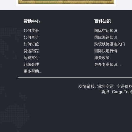
帮助中心
百科知识
如何注册
国际空运知识
如何查价
国际海运知识
如何订舱
跨境铁路运输入门
货运跟踪
国际快递行情
运费支付
海关政策
纠纷处理
更多专业知识...
更多帮助...
友情链接:
深圳空运
空运价
新浪
CargoF