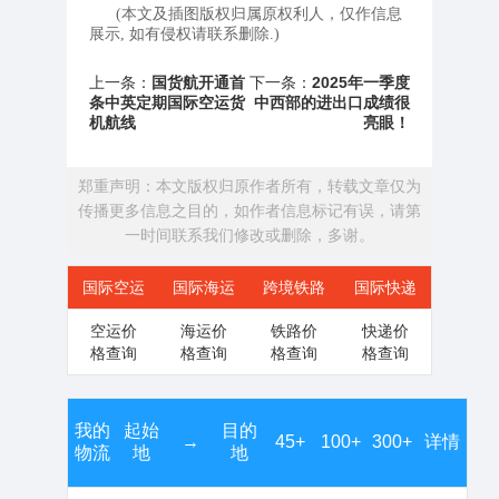
(本文及插图版权归属原权利人，仅作信息
展示, 如有侵权请联系删除.)
上一条：
国货航开通首
下一条：
2025年一季度
条中英定期国际空运货
中西部的进出口成绩很
机航线
亮眼！
郑重声明：本文版权归原作者所有，转载文章仅为
传播更多信息之目的，如作者信息标记有误，请第
一时间联系我们修改或删除，多谢。
国际空运
国际海运
跨境铁路
国际快递
空运价
海运价
铁路价
快递价
格查询
格查询
格查询
格查询
我的
起始
目的
→
45+
100+
300+
详情
物流
地
地