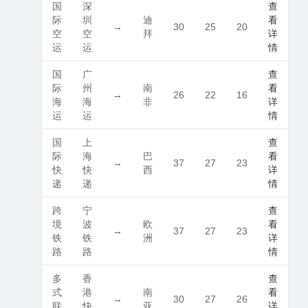
国
深
查
际
圳
迪
看
→
30
25
20
空
空
拜
详
运
运
情
国
广
查
际
州
南
看
→
26
22
16
海
海
非
详
运
运
情
国
上
查
际
海
巴
看
→
37
27
23
快
快
西
详
递
递
情
跨
宁
查
境
波
欧
看
→
37
27
23
铁
铁
洲
详
路
路
情
多
香
查
式
港
南
看
→
30
27
26
联
快
亚
详