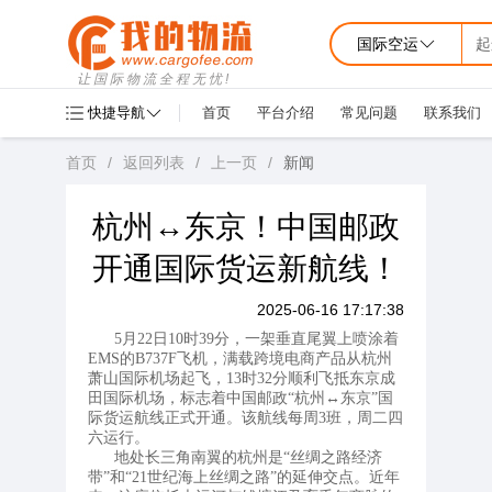
国际空运
起
让国际物流全程无忧!
快捷导航
首页
平台介绍
常见问题
联系我们
首页
/
返回列表
/
上一页
/
新闻
杭州↔东京！中国邮政
开通国际货运新航线！
2025-06-16 17:17:38
5月22日10时39分，一架垂直尾翼上喷涂着
EMS的B737F飞机，满载跨境电商产品从杭州
萧山国际机场起飞，13时32分顺利飞抵东京成
田国际机场，标志着中国邮政“杭州↔东京”国
际货运航线正式开通。该航线每周3班，周二四
六运行。
地处长三角南翼的杭州是“丝绸之路经济
带”和“21世纪海上丝绸之路”的延伸交点。近年