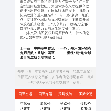
市口岸物流工作将继续聚力打造全方位门户复
合型国际航空枢纽，为国际游客来蓉提供高效
便捷的出行保障。在国际航线拓展上，将着力
拓展欧洲等重点区域和“一带一路”新兴市场航
点，持续优化国际航线网络布局，不断提升国
际航线航班密度，以“人享其行、物畅其流”的
口岸环境，助力文商旅体深度融合发展。
(本文及插图版权归属原权利人，仅作信息
展示, 如有侵权请联系删除.)
上一条：
中塞空中物流
下一条：
郑州国际物流
走廊启航：首架中国至
枢纽“链”动全球
尼什货运航班顺利起飞
郑重声明：本文版权归原作者所有，转载文章仅为
传播更多信息之目的，如作者信息标记有误，请第
一时间联系我们修改或删除，多谢。
国际空运
国际海运
跨境铁路
国际快递
空运价
海运价
铁路价
快递价
格查询
格查询
格查询
格查询