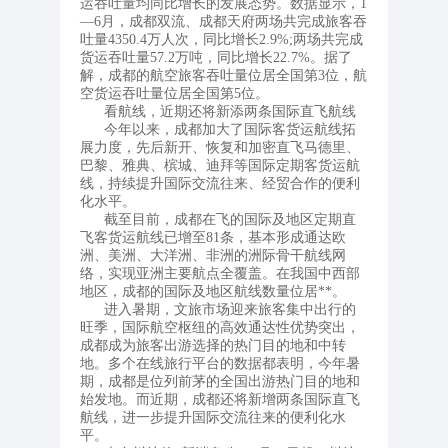
运吞吐量均同比增长的发展态势。数据显示，1
—6月，成都双流、成都天府两场共完成旅客吞
吐量4350.4万人次，同比增长2.9%;两场共完成
货运吞吐量57.2万吨，同比增长22.7%。据了
解，成都的航空旅客吞吐量位居全国第3位，航
空货运吞吐量位居全国第5位。
看航线，近期还将新添两条国际直飞航线
今年以来，成都加大了国际客货运航线拓
展力度，先后新开、恢复和加密直飞马德里、
巴黎、雅典、槟城、迪拜等国际定期客货运航
线，持续提升国际交流往来、经贸合作的便利
化水平。
截至目前，成都在飞的国际及地区定期直
飞客货运航线已增至81条，基本形成通达欧
洲、美洲、大洋洲、非洲的洲际骨干航线网
络，实现亚洲主要航点全覆盖。在我国中西部
地区，成都的国际及地区航线数量位居**。
进入暑期，文旅市场迎来旅客集中出行的
旺季，国际航空枢纽的高效通达性优势突出，
成都成为旅客出游选择的热门目的地和中转
地。多个在线旅行平台的数据都表明，今年暑
期，成都是位列前茅的全国出游热门目的地和
始发地。而近期，成都还将新增两条国际直飞
航线，进一步提升国际交流往来的便利化水
平。