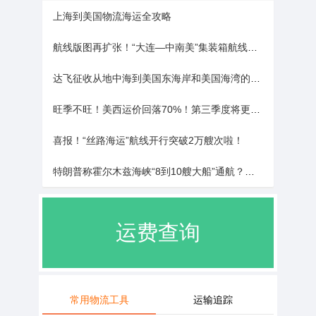
上海到美国物流海运全攻略
航线版图再扩张！“大连—中南美”集装箱航线全面升级
达飞征收从地中海到美国东海岸和美国海湾的pss
旺季不旺！美西运价回落70%！第三季度将更复杂！
喜报！“丝路海运”航线开行突破2万艘次啦！
特朗普称霍尔木兹海峡“8到10艘大船”通航？国际物流数据：真相并非如此
运费查询
专人专答
常用物流工具
运输追踪