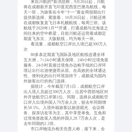
来自川航的*新消息称，9月26日起，川航
将在成都新开直飞印度尼西亚巴厘岛航线，每
天一班，为旅客在今年“十一”黄金周假期出行
提供新选择。紧接着，10月26日起，川航还将
在成都恢复直飞日本札幌航线，每周三班。该
航线于2020年1月**开通，打通成都与北海道之
间往来的空中桥梁，目前川航还运营着成都定
期直飞东京、大阪航线，均为每天一班。
看流量，成都航空口岸出入境已超300万人
次
80多条定期直飞国际及地区航线连通全球
五大洲，7×24小时通关保障、240小时过境免签
服务、24小时直接过境免办边检手续的口岸环
境让出行出游便捷而从容。在高效的全球通达
性、便利化的出行环境加持下，成都成为国内
外旅客出行的热门选择。
据统计，今年截至7月1日，成都航空口岸
出入境人员超过300万人次，位居中西部地区对
外开放航空口岸第1位。同期，选择从成都航空
口岸入出境外国人79万余人次，较去年同期增
长58.5%。入境外籍旅客以旅游观光、会议商
务、探亲访友等为主，其中享受单免、互免和
过境免签政策入境的外国人28.7万余人次，是
去年同期的2.2倍。
市口岸物流办相关负责人称，接下来，全