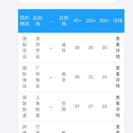
我的
起始
目的
→
45+
100+
300+
详情
物流
地
地
国
深
查
际
圳
迪
看
→
30
25
20
空
空
拜
详
运
运
情
国
广
查
际
州
南
看
→
26
22
16
海
海
非
详
运
运
情
国
上
查
际
海
巴
看
→
37
27
23
快
快
西
详
递
递
情
跨
宁
查
境
波
欧
看