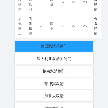
→
37
27
23
铁
铁
洲
详
路
路
情
多
香
查
式
港
南
看
→
30
27
26
联
快
亚
详
运
递
情
美国双清关到门
澳大利亚双清关到门
越南双清到门
菲律宾双清
加拿大双清