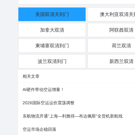
美国双清关到门
澳大利亚双清关
加拿大双清
阿联酋双清
柬埔寨双清到门
荷兰双清
波兰双清到门
新西兰双清
相关文章
AI硬件带动空运增量！
2026国际空运运价震荡调整
东航物流开通“上海—利雅得—布达佩斯”全货机新航线
空运市场企稳回落