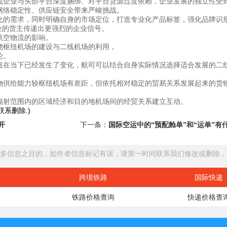
流企业与头部平台深度捆绑、对平台货源过度依赖，企业发展的独立性受
网络稳定性、供应链安全带来严峻挑战。
化的需求，同时明确自身的市场定位，打造专业化产品标签，强化品牌识
业的货主传递出更强烈的企业信号。
航空物流的影响。
绕枢纽机场的建设与二线机场的利用，
论。
纽在当下已经发生了变化，航司可以结合自身实际情况选择适合发展的二
货物供给能力较枢纽机场有差距，但依托相对稳定的贸易关系发展起来的货
辐射范围内的区域经济和目的地机场间的经贸关系建立互动。
系删除.)
开
下一条：
国际空运中的“预配舱单”和“运单”有
多信息之目的，如作者信息标记有误，请第一时间联系我们修改或删除，
跨境铁路
国际快递
铁路价格查询
快递价格查