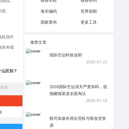
铁路车站
铁路班列
到挑战。
海关编码
世界假期
别度。
国家查询
更多工具
线机场作
推荐文章
物具有稳
国际空运时效说明
2026-07-21
什么区别？
2026国际空运清关严查加码，低
多谢。
报瞒报渠道全面淘汰
2026-07-16
询
航司加速布局全货机与客改货资
源