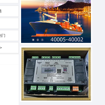
清
到门
>