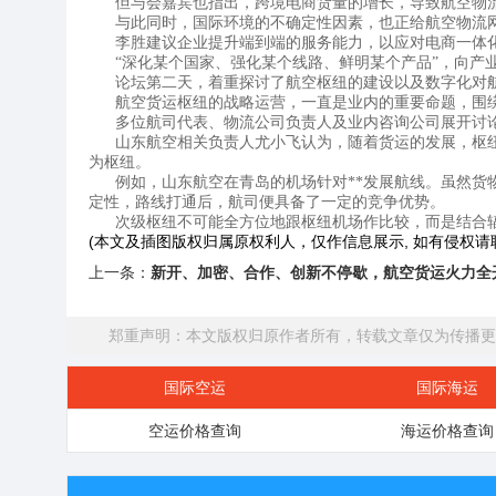
但与会嘉宾也指出，跨境电商货量的增长，导致航空物
与此同时，国际环境的不确定性因素，也正给航空物流
李胜建议企业提升端到端的服务能力，以应对电商一体
“深化某个国家、强化某个线路、鲜明某个产品”，向产
论坛第二天，着重探讨了航空枢纽的建设以及数字化对
航空货运枢纽的战略运营，一直是业内的重要命题，围
多位航司代表、物流公司负责人及业内咨询公司展开讨
山东航空相关负责人尤小飞认为，随着货运的发展，枢
为枢纽。
例如，山东航空在青岛的机场针对**发展航线。虽然
定性，路线打通后，航司便具备了一定的竞争优势。
次级枢纽不可能全方位地跟枢纽机场作比较，而是结合
(本文及插图版权归属原权利人，仅作信息展示, 如有侵权请联
上一条：
新开、加密、合作、创新不停歇，航空货运火力全
郑重声明：本文版权归原作者所有，转载文章仅为传播更
国际空运
国际海运
空运价格查询
海运价格查询