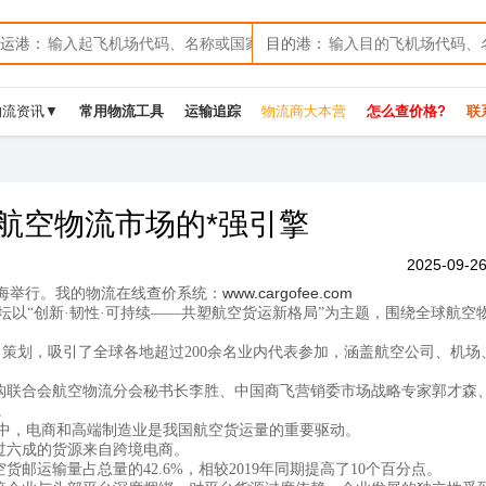
运港：
目的港：
物流资讯▼
常用物流工具
运输追踪
物流商大本营
怎么查价格?
联系
航空物流市场的*强引擎
2025-09-26
我的物流在线查价系统：
www.cargofee.com
上海举行。
坛以“创新·韧性·可持续——共塑航空货运新格局”为主题，围绕全球航空
司策划，吸引了全球各地超过200余名业内代表参加，涵盖航空公司、机场
购联合会航空物流分会秘书长李胜、中国商飞营销委市场战略专家郭才森
。
。其中，电商和高端制造业是我国航空货运量的重要驱动。
过六成的货源来自跨境电商。
运输量占总量的42.6%，相较2019年同期提高了10个百分点。