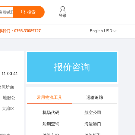
搜索
登录
我们：0755-33089727
English-USD
运费查询
 11:00:41
物流所面
常用物流工具
运输追踪
、地服公
、大湾区
机场代码
航空公司
船期查询
海运港口