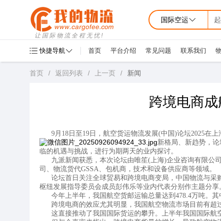
国际空运
起
让国际物流全程无忧!
快捷导航
首页
平台介绍
常见问题
联系我们
首页
/
返回列表
/
上一页
/
新闻
跨境电商成
9月18日至19日，航空货运物流发展(中国)论坛2025在
新格局、新趋势，论
临的机遇与挑战，进行为期两天的业内探讨。
九派新闻获悉，本次论坛由唯笙(上海)企业咨询有限公
司、物流货代GSSA、包机商，技术和设备供应商等领域。
论坛首日关注全球贸易和跨境电商变局，中国物流与采
枢纽发展指导委员会成员彭伟乐等业内代表分别作主题分享
今年上半年，我国航空货邮运输总量达到478.4万吨
跨境电商的效应尤其明显，我国航空物流市场目前有超
这直接推动了我国国际货运的攀升。上半年我国国际航空货邮