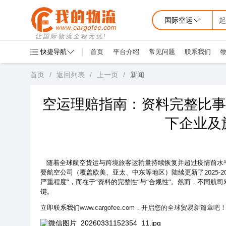
国际空运
起
让国际物流全程无忧!
快捷导航
首页
平台介绍
常见问题
联系我们
首页
/
返回列表
/
上一页
/
新闻
空运理赔指南：资料完整比事
下企业及
随着全球航空货运与跨境旅客运输量持续恢复并超过疫情前水
要航空公司（覆盖欧美、亚太、中东等地区）陆续更新了
202
严重程度”，而在于“资料的完整性”与“合规性”。然而，不同
键。
立即联系我们
www.cargofee.com，开启您的全球贸易新篇章吧