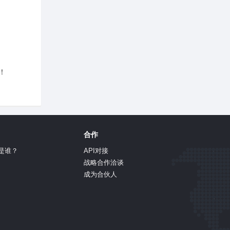
局
！
合作
是谁？
API对接
战略合作洽谈
成为合伙人