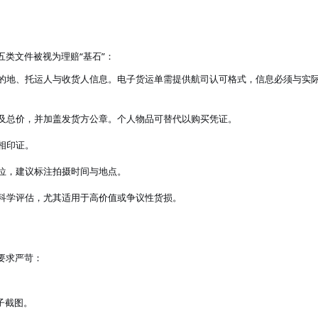
五类文件被视为理赔
“基石”：
的地、托运人与收货人信息。电子货运单需提供航司认可格式，信息必须与实
及总价，并加盖发货方公章。个人物品可替代以购买凭证。
相印证。
位，建议标注拍摄时间与地点。
科学评估，尤其适用于高价值或争议性货损。
要求严苛：
子截图。