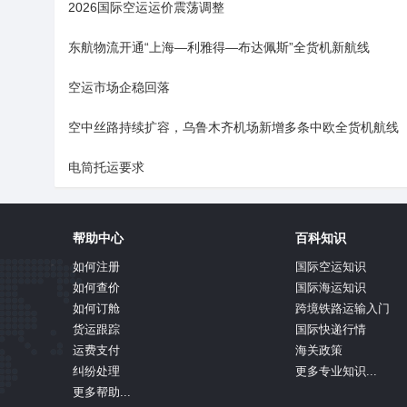
2026国际空运运价震荡调整
东航物流开通“上海—利雅得—布达佩斯”全货机新航线
空运市场企稳回落
空中丝路持续扩容，乌鲁木齐机场新增多条中欧全货机航线
电筒托运要求
帮助中心
百科知识
如何注册
国际空运知识
如何查价
国际海运知识
如何订舱
跨境铁路运输入门
货运跟踪
国际快递行情
运费支付
海关政策
纠纷处理
更多专业知识...
更多帮助...