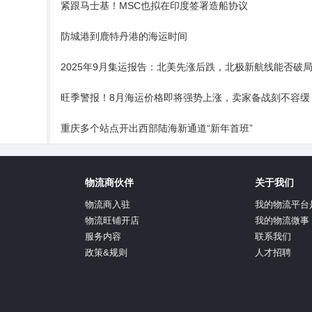
紧跟马士基！MSC也拟在印度签署造船协议
防城港到鹿特丹港的海运时间
2025年9月集运报告：北美先涨后跌，北极新航线能否破
旺季警报！8月海运价格即将强势上涨，卖家备战刻不容缓
重庆多个站点开出西部陆海新通道“新年首班”
物流商伙伴
关于我们
物流商入驻
我的物流平台
物流旺铺开店
我的物流微事
服务内容
联系我们
政策&规则
人才招聘