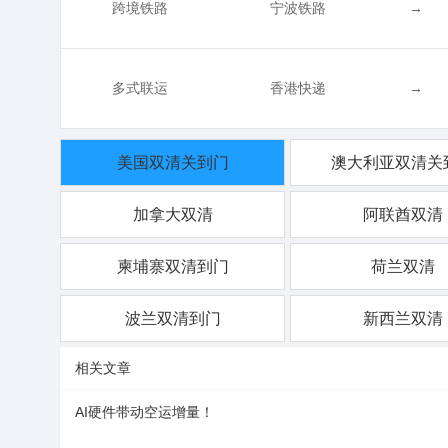
跨境铁路
宁波铁路
→
多式联运
香港快递
→
美国双清关到门
澳大利亚双清关
加拿大双清
阿联酋双清
柬埔寨双清到门
荷兰双清
波兰双清到门
新西兰双清
相关文章
AI硬件带动空运增量！