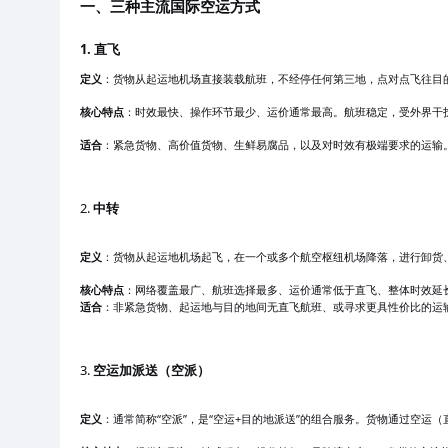
一、三种主流国际空运方式
1. 直飞
定义
：货物从起运地机场直接装载航班，不经停任何第三地，点对点飞往目
核心特点
：时效最快、操作环节最少、运价通常最高。航班稳定，受外界干
适合
：紧急货物、高价值货物、生鲜易腐品，以及对时效有极端要求的运输
2.
中转
定义
：货物从起运地机场起飞，在一个或多个航空枢纽机场降落，进行卸货
核心特点
：网络覆盖最广、航班选择最多、运价通常低于直飞、整体时效延
适合
：非紧急货物、起运地与目的地间无直飞航班、或寻求更具性价比的运
3.
空运加派送（空派）
定义
：通常简称“空派”，是“空运+目的地派送”的组合服务。货物通过空