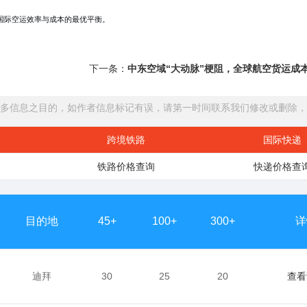
国际空运效率与成本的最优平衡。
下一条：
中东空域“大动脉”梗阻，全球航空货运成本
多信息之目的，如作者信息标记有误，请第一时间联系我们修改或删除，
跨境铁路
国际快递
铁路价格查询
快递价格查
目的地
45+
100+
300+
详
迪拜
30
25
20
查看