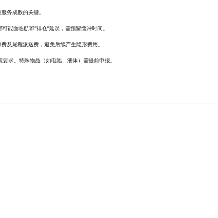
是服务成败的关键。
可能面临航班“排仓”延误，需预留缓冲时间。
加费及尾程派送费，避免后续产生隐形费用。
装要求。特殊物品（如电池、液体）需提前申报。