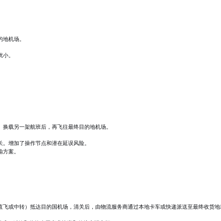
的地机场。
扰小。
。
、换载另一架航班后，再飞往最终目的地机场。
长。增加了操作节点和潜在延误风险。
输方案。
运（直飞或中转）抵达目的国机场，清关后，由物流服务商通过本地卡车或快递派送至最终收货地