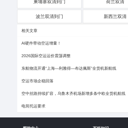
柬埔寨双清到门
荷兰双清
波兰双清到门
新西兰双清
相关文章
AI硬件带动空运增量！
2026国际空运运价震荡调整
东航物流开通“上海—利雅得—布达佩斯”全货机新航线
空运市场企稳回落
空中丝路持续扩容，乌鲁木齐机场新增多条中欧全货机航线
电筒托运要求