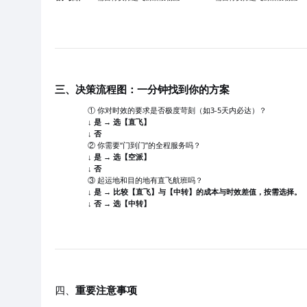
三、决策流程图：一分钟找到你的方案
① 你对时效的要求是否极度苛刻（如3-5天内必达）？
↓ 是 → 选【直飞】
↓ 否
② 你需要“门到门”的全程服务吗？
↓ 是 → 选【空派】
↓ 否
③ 起运地和目的地有直飞航班吗？
↓ 是 → 比较【直飞】与【中转】的成本与时效差值，按需选择。
↓ 否 → 选【中转】
四、
重要注意事项