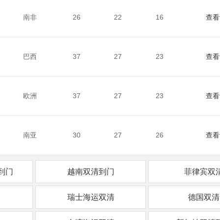
南非
26
22
16
查看
巴西
37
27
23
查看
欧洲
37
27
23
查看
南亚
30
27
26
查看
到门
越南双清到门
菲律宾双
瑞士海运双清
德国双清