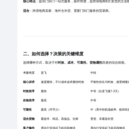
核心特点
：提供门到门一站式服务，操作简便，是跨境电商
B2C发货的主
适合
：跨境电商卖家、海外仓补货、需要门到门服务的贸易商。
二、如何选择？决策的关键维度
选择哪种方式，取决于对
时效、成本、可靠性、货物属性
四者的综合权衡。
考量维度
直飞
中转
核心诉求
速度最快，不计成本追求最快时效
平衡性价比与时效，接受稍慢
时效排序
最快
中等（比直飞慢
1-3天）
价格排序
最高
中等
可靠性
最高（环节少）
中（受中转机场效率、航班衔
适合货物
紧急件、样品、高值品、生鲜
普货、非紧急补货
客户操作
需自行安排起飞前后段物流
需自行安排起飞前后段物流