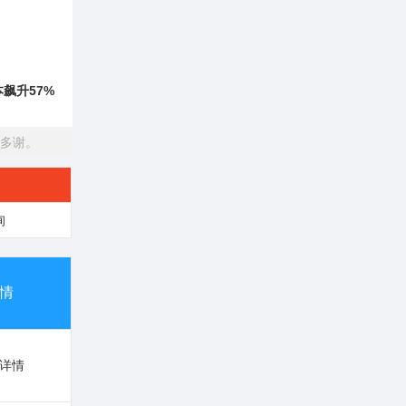
飙升57%
多谢。
询
情
详情