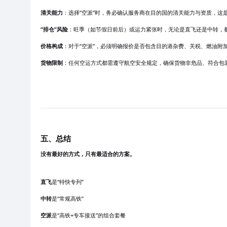
清关能力
：选择“空派”时，务必确认服务商在目的国的清关能力与资质，这
“排仓”风险
：旺季（如节假日前后）或运力紧张时，无论是直飞还是中转，都
价格构成
：对于“空派”，必须明确报价是否包含目的港杂费、关税、燃油附
货物限制
：任何空运方式都需遵守航空安全规定，确保货物非危品、符合包
五、总结
没有最好的方式，只有最适合的方案。
直飞
是“特快专列”
中转
是“常规高铁”
空派
是“高铁+专车接送”的组合套餐