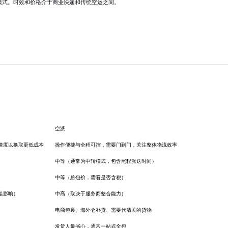
流模式。时效和价格介于商业快递和传统空运之间。
空派
速度以换取更低成本
操作便捷与全程可控，需要门到门，关注整体物流效率
中等（通常为中转模式，包含尾程派送时间）
中等（总包价，需看是否含税）
接影响）
中高（取决于服务商整合能力）
电商包裹、海外仓补货、需要代清关的货物
发货人最省心，通常一站式全包