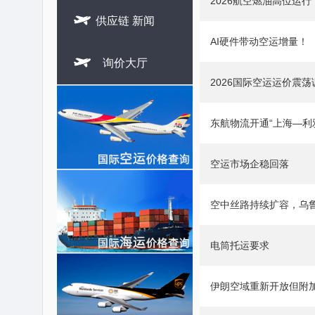
2026航空燃油高位运

供应链 新闻
AI硬件带动空运增量！

询价大厅
2026国际空运运价震荡
东航物流开通“上海—利
空运市场企稳回落
空中丝路持续扩容，乌
电筒托运要求
伊朗空域重新开放但附