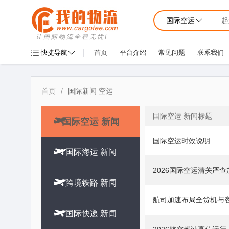
国际空运
起
让国际物流全程无忧!
快捷导航
首页
平台介绍
常见问题
联系我们
首页
/
国际新闻 空运
国际空运 新闻标题

国际空运 新闻
国际空运时效说明

国际海运 新闻
2026国际空运清关严

跨境铁路 新闻
航司加速布局全货机与

国际快递 新闻