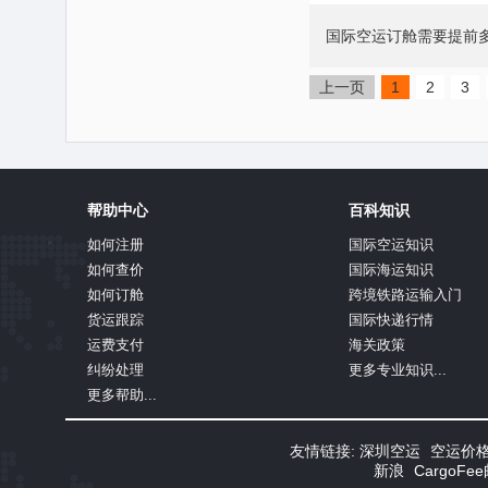
国际空运订舱需要提前
上一页
1
2
3
帮助中心
百科知识
如何注册
国际空运知识
如何查价
国际海运知识
如何订舱
跨境铁路运输入门
货运跟踪
国际快递行情
运费支付
海关政策
纠纷处理
更多专业知识...
更多帮助...
友情链接:
深圳空运
空运价
新浪
CargoF