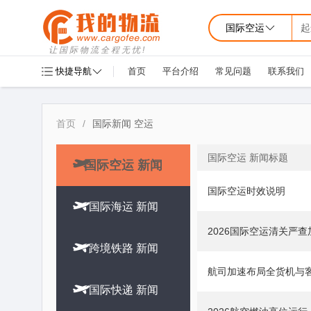
国际空运
起
让国际物流全程无忧!
快捷导航
首页
平台介绍
常见问题
联系我们
首页
/
国际新闻 空运
国际空运 新闻标题

国际空运 新闻
国际空运时效说明

国际海运 新闻
2026国际空运清关严

跨境铁路 新闻
航司加速布局全货机与

国际快递 新闻