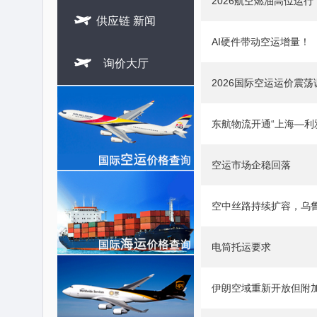
2026航空燃油高位运

供应链 新闻
AI硬件带动空运增量！

询价大厅
2026国际空运运价震荡
东航物流开通“上海—利
空运市场企稳回落
空中丝路持续扩容，乌
电筒托运要求
伊朗空域重新开放但附