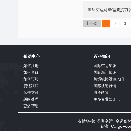
国际空运订舱需要提前
上一页
1
2
3
帮助中心
百科知识
如何注册
国际空运知识
如何查价
国际海运知识
如何订舱
跨境铁路运输入门
货运跟踪
国际快递行情
运费支付
海关政策
纠纷处理
更多专业知识...
更多帮助...
友情链接:
深圳空运
空运价
新浪
CargoF