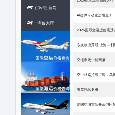
2026航空燃油高位运

供应链 新闻
AI硬件带动空运增量！

询价大厅
2026国际空运运价震荡
东航物流开通“上海—利
空运市场企稳回落
空中丝路持续扩容，乌
电筒托运要求
伊朗空域重新开放但附