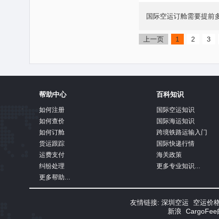
国际空运订舱需要提前
上一页
1
2
3
帮助中心
百科知识
如何注册
国际空运知识
如何查价
国际海运知识
如何订舱
跨境铁路运输入门
货运跟踪
国际快递行情
运费支付
海关政策
纠纷处理
更多专业知识...
更多帮助...
友情链接:
深圳空运
空运价
新浪
CargoF