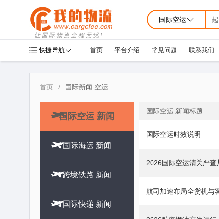
国际空运
起
让国际物流全程无忧!
快捷导航
首页
平台介绍
常见问题
联系我们
首页
/
国际新闻 空运
国际空运 新闻标题

国际空运 新闻
国际空运时效说明

国际海运 新闻
2026国际空运清关严

跨境铁路 新闻
航司加速布局全货机与

国际快递 新闻