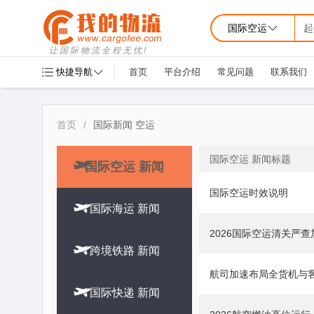
国际空运
起
让国际物流全程无忧!
快捷导航
首页
平台介绍
常见问题
联系我们
首页
/
国际新闻 空运
国际空运 新闻标题

国际空运 新闻
国际空运时效说明

国际海运 新闻
2026国际空运清关严

跨境铁路 新闻
航司加速布局全货机与

国际快递 新闻