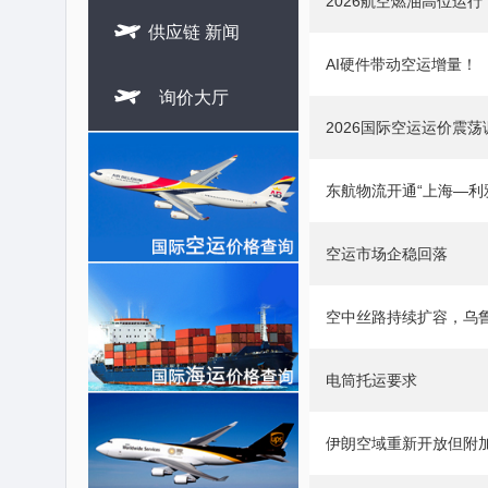
2026航空燃油高位运

供应链 新闻
AI硬件带动空运增量！

询价大厅
2026国际空运运价震荡
东航物流开通“上海—利
空运市场企稳回落
空中丝路持续扩容，乌
电筒托运要求
伊朗空域重新开放但附