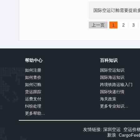
国际空运订舱需要提前
上一页
1
2
3
帮助中心
百科知识
如何注册
国际空运知识
如何查价
国际海运知识
如何订舱
跨境铁路运输入门
货运跟踪
国际快递行情
运费支付
海关政策
纠纷处理
更多专业知识...
更多帮助...
友情链接:
深圳空运
空运价
新浪
CargoF