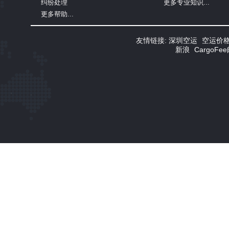
纠纷处理
更多专业知识...
更多帮助...
友情链接:
深圳空运
空运价
新浪
CargoF