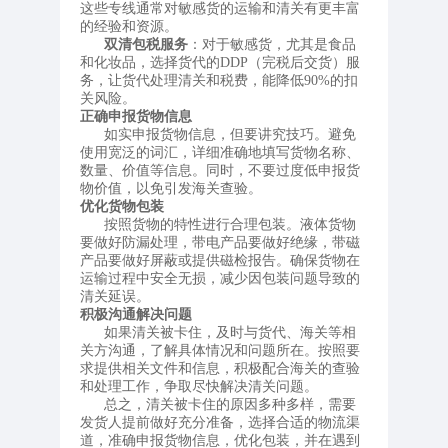
这些专线通常对敏感货的运输和清关有更丰富
的经验和资源。
双清包税服务
：对于敏感货，尤其是食品
和化妆品，选择货代的DDP（完税后交货）服
务，让货代处理清关和税费，能降低90%的扣
关风险。
正确申报货物信息
如实申报货物信息，但要讲究技巧。避免
使用宽泛的词汇，详细准确地填写货物名称、
数量、价值等信息。同时，不要过度低申报货
物价值，以免引发海关查验。
优化货物包装
按照货物的特性进行合理包装。液体货物
要做好防漏处理，带电产品要做好绝缘，带磁
产品要做好屏蔽或提供磁检报告。确保货物在
运输过程中安全无损，减少因包装问题导致的
清关延误。
积极沟通解决问题
如果清关被卡住，及时与货代、海关等相
关方沟通，了解具体情况和问题所在。按照要
求提供相关文件和信息，积极配合海关的查验
和处理工作，争取尽快解决清关问题。
总之，清关被卡住的原因多种多样，需要
发货人提前做好充分准备，选择合适的物流渠
道，准确申报货物信息，优化包装，并在遇到