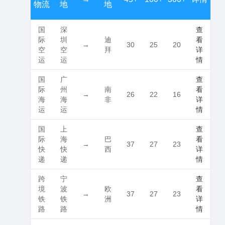
物流
地
地
国
深
查
际
圳
迪
看
→
30
25
20
空
空
拜
详
运
运
情
国
广
查
际
州
南
看
→
26
22
16
海
海
非
详
运
运
情
国
上
查
际
海
巴
看
→
37
27
23
快
快
西
详
递
递
情
跨
宁
查
境
波
欧
看
→
37
27
23
铁
铁
洲
详
路
路
情