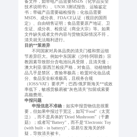
备文件，如带电产品需要MSDS（化学品安全
技术说明书）、UN38.3测试报告、运输鉴定
书；带磁产品需要磁检报告；化妆品需要
MSDS、成分表、FDA/CE认证（视目的国而
定）、自由销售证明；食品需要原产地证、卫
生证、成分表、检疫证（商业大宗）等。如果
文件缺失或者文件内容与货物实际情况不符，
清关就无法顺利进行。
目的**策差异
不同国家对具体品类的清关门槛和禁运细
节差异巨大。例如中东国家（沙特/阿联酋）宗
教因素导致部分含电池玩具受限，且清关慢；
澳大利亚/新西兰检疫严格，对食品、动植物制
品几乎是禁区，查验率极高；欧盟对化妆品成
分、食品安全标准极高，且税务合规
（IOSS/VAT）要求严；巴西/俄罗斯海关**或效
率低下，敏感货极易被“灰色清关”扣留或索要
高额费用。
申报问题
申报信息不准确
：如实申报货物信息很重
要，但如果申报过于宽泛，如写“Food”（太宽
泛），而不是具体的“Dried Mushroom”（干蘑
菇）；或者写“Battery”，而不是“Electronic Toy
(with built - in battery)”，容易引发海关的怀
疑，导致清关被卡。