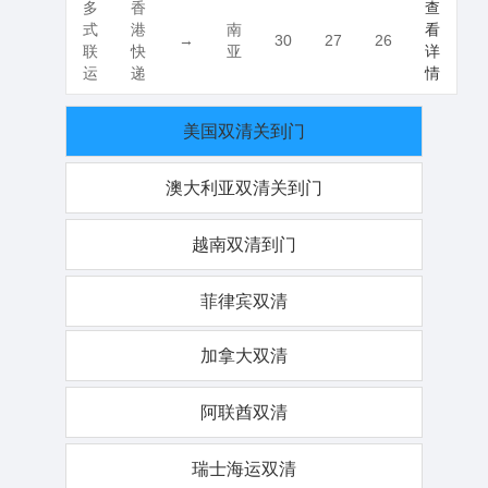
多
香
查
式
港
南
看
→
30
27
26
联
快
亚
详
运
递
情
美国双清关到门
澳大利亚双清关到门
越南双清到门
菲律宾双清
加拿大双清
阿联酋双清
瑞士海运双清