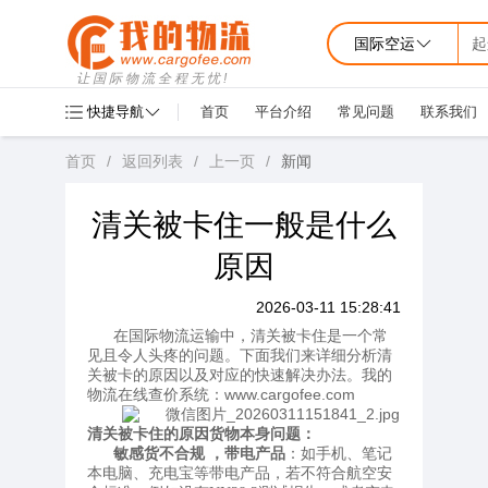
国际空运
起
让国际物流全程无忧!
快捷导航
首页
平台介绍
常见问题
联系我们
首页
/
返回列表
/
上一页
/
新闻
清关被卡住一般是什么
原因
2026-03-11 15:28:41
在国际物流运输中，清关被卡住是一个常
见且令人头疼的问题。下面我们来详细分析清
我的
关被卡的原因以及对应的快速解决办法。
物流在线查价系统：www.cargofee.com
清关被卡住的原因
货物本身问题：
敏感货不合规 ，
带电产品
：如手机、笔记
本电脑、充电宝等带电产品，若不符合航空安