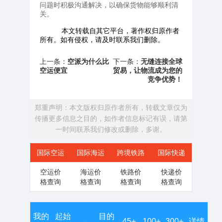
问题时积极沟通解决，以确保货物能够顺利清
关。
本文转载自其它平台，著作权归原作者
所有。如有侵权，请及时联系我们删除。
上一条：
空派为什么比
下一条：
无缝连接全球
空运便宜
贸易，让物流成为您的
竞争优势！
郑重声明：本文版权归原作者所有，转载文章仅为
传播更多信息之目的，如作者信息标记有误，请第
一时间联系我们修改或删除，多谢。
国际空运
国际海运
跨境铁路
国际快递
空运价
海运价
铁路价
快递价
格查询
格查询
格查询
格查询
我的
起始
目的
→
45+
100+
300+
详情