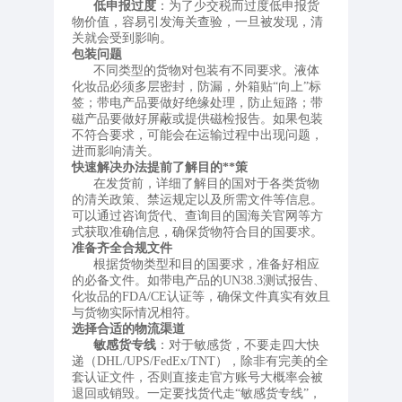
低申报过度
：为了少交税而过度低申报货
物价值，容易引发海关查验，一旦被发现，清
关就会受到影响。
包装问题
不同类型的货物对包装有不同要求。液体
化妆品必须多层密封，防漏，外箱贴“向上”标
签；带电产品要做好绝缘处理，防止短路；带
磁产品要做好屏蔽或提供磁检报告。如果包装
不符合要求，可能会在运输过程中出现问题，
进而影响清关。
快速解决办法
提前了解目的**策
在发货前，详细了解目的国对于各类货物
的清关政策、禁运规定以及所需文件等信息。
可以通过咨询货代、查询目的国海关官网等方
式获取准确信息，确保货物符合目的国要求。
准备齐全合规文件
根据货物类型和目的国要求，准备好相应
的必备文件。如带电产品的UN38.3测试报告、
化妆品的FDA/CE认证等，确保文件真实有效且
与货物实际情况相符。
选择合适的物流渠道
敏感货专线
：对于敏感货，不要走四大快
递（DHL/UPS/FedEx/TNT），除非有完美的全
套认证文件，否则直接走官方账号大概率会被
退回或销毁。一定要找货代走“敏感货专线”，