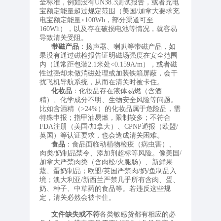
全标准，例如没有UN38.3测试报告，或者充电
宝额定能量超过规定范围（美国/加拿大要求充
电宝额定能量≤100Wh，部分渠道可至
160Wh），以及存在破损电池等情况，就容易
导致清关受阻。
带磁产品
：扬声器、喇叭等带磁产品，如
果没有通过磁检报告证明磁场强度在安全范围
内（通常距包装2.1米处<0.159A/m），或者磁
性过强却未做消磁处理或加装铁箱屏蔽，会干
扰飞机导航系统，从而在清关时被卡住。
化妆品
：化妆品存在液体易燃（含酒
精）、化学成分不明、生物安全风险等问题。
比如含酒精（>24%）的化妆品属于危险品，需
特殊申报；指甲油易燃，限制较多；不符合
FDA注册（美国/加拿大）、CPNP通报（欧盟/
英国）等认证要求，也会造成清关困难。
食品
：食品面临动植物检疫（病虫害）、
肉类/奶制品禁令、添加剂超标等风险。像美国/
加拿大严禁肉类（含肉松/火腿肠）、新鲜果
蔬、蛋奶制品；欧盟/英国严禁肉/奶/鱼制品入
境；澳大利亚/新西兰严禁几乎所有含肉、蛋、
奶、种子、中草药的食品等。若违反这些规
定，清关必然会被卡住。
文件缺失或不符
各类敏感货都有相应的必