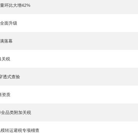
货量环比大增42%
管全面升级
圆满落幕
1关税
穿透式查验
商资质
对华全品类附加关税
规模转运避税专项稽查