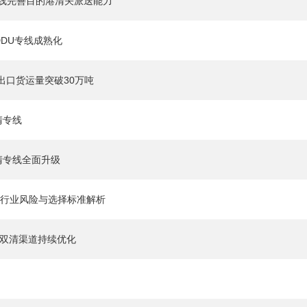
专线完善目的港清关派送能力
运DDU专线成熟化
出口货运量突破30万吨
清专线
双清专线全面升级
到门行业风险与选择标准解析
DP双清渠道持续优化