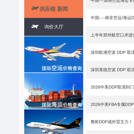
中国---加纳空运海运

供应链 新闻
中国----南非空运/海

询价大厅
上半年郑州航空口岸进
深圳欧洲空派 DDP 双
深圳美线空派 DDP 
2026中美DDP双清
2026中美FBA专属D
整柜DDP成外贸主力！