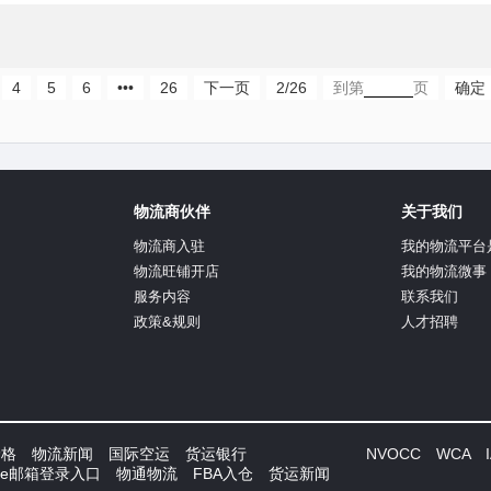
4
5
6
•••
26
下一页
2/26
到第
页
确定
物流商伙伴
关于我们
物流商入驻
我的物流平台
物流旺铺开店
我的物流微事
服务内容
联系我们
政策&规则
人才招聘
价格
物流新闻
国际空运
货运银行
NVOCC WCA IA
Fee邮箱登录入口
物通物流
FBA入仓
货运新闻