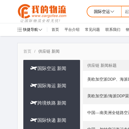
国际空运
起
让国际物流全程无忧!
快捷导航
首页
平台介绍
常见问题
联系我们
首页
/
供应链 新闻
供应链 新闻标题

国际空运 新闻
美欧加空派DDP、海派

国际海运 新闻
美欧加空派/海派DDP

跨境铁路 新闻
中国---南美洲全链路

国际快递 新闻