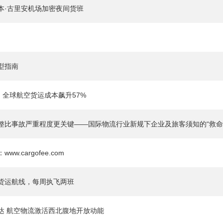
本·古里安机场加密夜间货班
型指南
，全球航空货运成本飙升57%
整比事故严重程度更关键——国际物流行业新规下企业及旅客须知的“救命
w.cargofee.com
货运航线，每周执飞两班
达 航空物流激活西北腹地开放动能