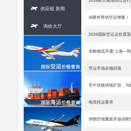
2026航空燃油高位运

供应链 新闻
AI硬件带动空运增量！

询价大厅
2026国际空运运价震
东航物流开通“上海—
空运市场企稳回落
空中丝路持续扩容，乌
电筒托运要求
伊朗空域重新开放但附