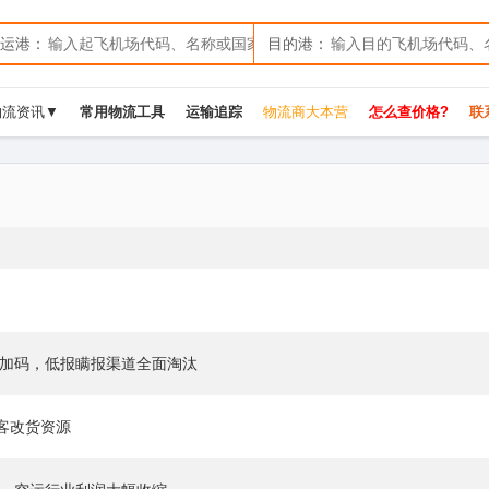
运港：
目的港：
物流资讯▼
常用物流工具
运输追踪
物流商大本营
怎么查价格?
联系
查加码，低报瞒报渠道全面淘汰
客改货资源