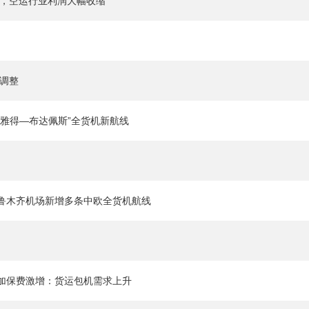
行，空运行业利润大幅收缩
荡调整
利雅得—布达佩斯”全货机新航线
鲁木齐机场新增多条中欧全货机航线
加保费激增：货运包机需求上升