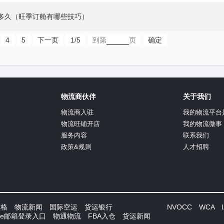
多久（旺季订舱有哪些技巧）
4
5
下一页
1/5
到第
页
确定
物流商伙伴
关于我们
物流商入驻
我的物流平台
物流旺铺开店
我的物流微事
服务内容
联系我们
政策&规则
人才招聘
价格
物流新闻
国际空运
货运银行
NVOCC WCA IA
Fee邮箱登录入口
物通物流
FBA入仓
货运新闻