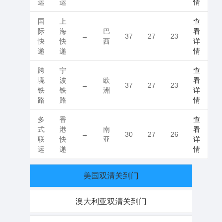
运
运
情
国
上
查
际
海
巴
看
→
37
27
23
快
快
西
详
递
递
情
跨
宁
查
境
波
欧
看
→
37
27
23
铁
铁
洲
详
路
路
情
多
香
查
式
港
南
看
→
30
27
26
联
快
亚
详
运
递
情
美国双清关到门
澳大利亚双清关到门