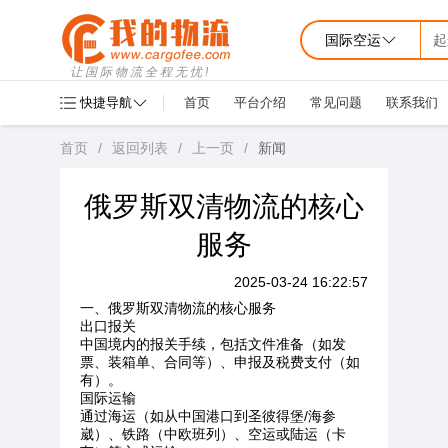
国际空运
起
让国际物流全程无忧!
快捷导航
首页
平台介绍
常见问题
联系我们
首页
/
返回列表
/
上一页
/
新闻
俄罗斯双清物流的核心
服务
2025-03-24 16:22:57
一、俄罗斯双清物流的核心服务
出口报关
中国境内的报关手续，包括文件准备（如发
票、装箱单、合同等）、申报及税费支付（如
有）。
国际运输
通过海运（如从中国港口到圣彼得堡/海参
崴）、铁路（中欧班列）、空运或陆运（卡