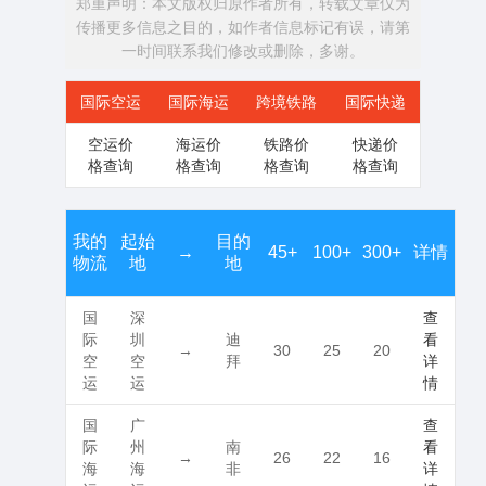
郑重声明：本文版权归原作者所有，转载文章仅为
传播更多信息之目的，如作者信息标记有误，请第
一时间联系我们修改或删除，多谢。
国际空运
国际海运
跨境铁路
国际快递
空运价
海运价
铁路价
快递价
格查询
格查询
格查询
格查询
我的
起始
目的
→
45+
100+
300+
详情
物流
地
地
国
深
查
际
圳
迪
看
→
30
25
20
空
空
拜
详
运
运
情
国
广
查
际
州
南
看
→
26
22
16
海
海
非
详