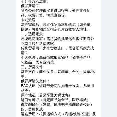
车）等方式运输。
俄罗斯清关
物流公司代理俄罗斯进口报关，处理文件翻
译、税费计算、海关查验等。
末端派送
清关完成后，通过俄罗斯本地物流（如卡车、
快递）将货物送至指定仓库或收货人地址。
二、适用场景
跨境电商卖家：需将货物批量运至俄罗斯海外
仓或直接配送给买家。
传统贸易商：大宗货物进口，需合规高效完成
清关。
个人包裹：高价值或敏感物品（如电子产品、
化妆品）需专业清关。
三、所需文件
基础文件：商业发票、装箱单、合同、提单/运
单。
俄罗斯清关文件：
EAC认证（针对部分商品如电子设备、儿童用
品等）
原产地证（若需享受关税优惠）
进口许可证（特定商品如食品、医疗器械）
俄文翻译件（发票、说明书等需翻译并公证）
四、费用构成
运输费用：根据运输方式（海运/铁路/空运）及