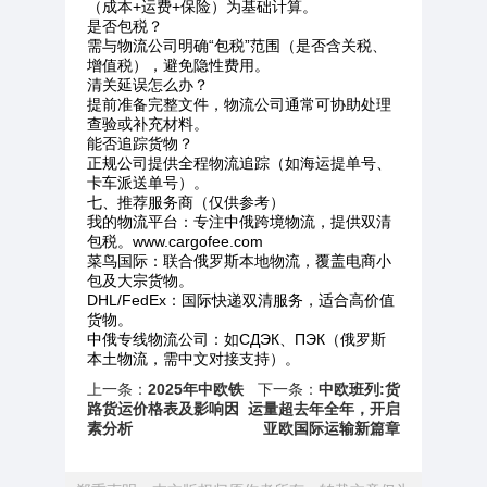
（成本+运费+保险）为基础计算。
是否包税？
需与物流公司明确“包税”范围（是否含关税、
增值税），避免隐性费用。
清关延误怎么办？
提前准备完整文件，物流公司通常可协助处理
查验或补充材料。
能否追踪货物？
正规公司提供全程物流追踪（如海运提单号、
卡车派送单号）。
七、推荐服务商（仅供参考）
我的物流平台：专注中俄跨境物流，提供双清
包税。www.cargofee.com
菜鸟国际：联合俄罗斯本地物流，覆盖电商小
包及大宗货物。
DHL/FedEx：国际快递双清服务，适合高价值
货物。
中俄专线物流公司：如СДЭК、ПЭК（俄罗斯
本土物流，需中文对接支持）。
上一条：
2025年中欧铁
下一条：
中欧班列:货
路货运价格表及影响因
运量超去年全年，开启
素分析
亚欧国际运输新篇章