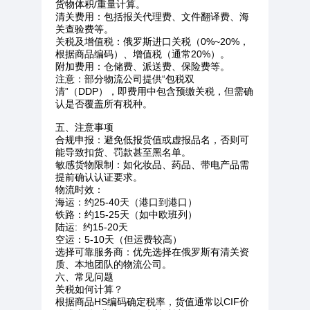
货物体积/重量计算。
清关费用：包括报关代理费、文件翻译费、海
关查验费等。
关税及增值税：俄罗斯进口关税（0%~20%，
根据商品编码）、增值税（通常20%）。
附加费用：仓储费、派送费、保险费等。
注意：部分物流公司提供“包税双
清”（DDP），即费用中包含预缴关税，但需确
认是否覆盖所有税种。
五、注意事项
合规申报：避免低报货值或虚报品名，否则可
能导致扣货、罚款甚至黑名单。
敏感货物限制：如化妆品、药品、带电产品需
提前确认认证要求。
物流时效：
海运：约25-40天（港口到港口）
铁路：约15-25天（如中欧班列）
陆运: 约15-20天
空运：5-10天（但运费较高）
选择可靠服务商：优先选择在俄罗斯有清关资
质、本地团队的物流公司。
六、常见问题
关税如何计算？
根据商品HS编码确定税率，货值通常以CIF价