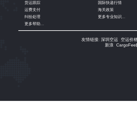
货运跟踪
国际快递行情
运费支付
海关政策
纠纷处理
更多专业知识...
更多帮助...
友情链接:
深圳空运
空运价
新浪
CargoF