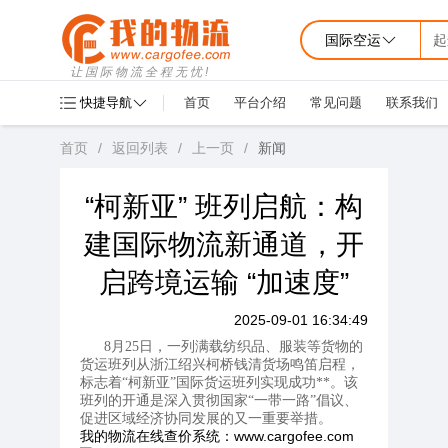
国际空运
起
让国际物流全程无忧!
快捷导航
首页
平台介绍
常见问题
联系我们
首页
/
返回列表
/
上一页
/
新闻
“柯新亚” 班列启航：构
建国际物流新通道，开
启跨境运输 “加速度”
2025-09-01 16:34:49
8月25日，一列满载纺织品、服装等货物的
货运班列从浙江绍兴柯桥钱清货场鸣笛启程，
标志着“柯新亚”国际货运班列实现成功**。该
班列的开通是深入贯彻国家“一带一路”倡议、
促进区域经济协同发展的又一重要举措。
我的物流在线查价系统：www.cargofee.com