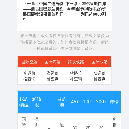
上一条：
中国二连浩特
下一条：
霍尔果斯口岸
——蒙古国巴彦兰炭铁
今年通行中欧(中亚)班
路国际物流项目首列开
列已超6000列
行
郑重声明：本文版权归原作者所有，转载文章仅为
传播更多信息之目的，如作者信息标记有误，请第
一时间联系我们修改或删除，多谢。
国际空运
国际海运
跨境铁路
国际快递
空运价
海运价
铁路价
快递价
格查询
格查询
格查询
格查询
我的
起始
目的
→
45+
100+
300+
详情
物流
地
地
国
深
查
际
圳
迪
看
→
30
25
20