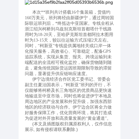
本次**班列共计搭载16个集装箱，货值约
160万美元，班列将经由新疆伊宁，通过周转国
际联运班列后，*终抵达中亚国家。专线全程从
浙江绍兴柯桥到乌兹别克斯坦首都塔什干线路
用时为18-20天，至哈萨克斯坦首都阿拉木图用
时为13-15天，较以往运输方式压缩2天左右。
同时，“柯新亚”专线提供属地转关或口岸一体
化报关服务，高效省心、可靠稳定，配备GPS
追踪系统，实现从集货、报关、跨境运输到未
端配送的全流程可视化监控，确保货物随到随
走，避免传统国际货运因班期限制导致的滞留
问题，显著提升供应链响应速度。
伊宁边境经济合作区党工委书记、管委会
副主任夏治国表示，“柯新亚”班列的开行，不
仅能够将柯桥及长三角地区的优质商品更快速
地输送至中亚市场，同时也将促进伊宁本地及
周边地区的产业发展和外贸升级，加强东西部
地区的经济联动与合作。伊宁边合区将全力做
好服务保障工作，优化营商环境，将其打造成
为促进对外开放和高质量发展的“黄金通道”。
(本文及插图版权归属原权利人，仅作信息
展示, 如有侵权请联系删除.)