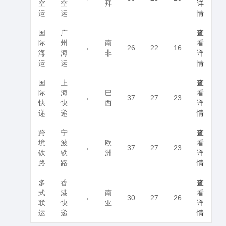
空
空
拜
详
运
运
情
国
广
查
际
州
南
看
→
26
22
16
海
海
非
详
运
运
情
国
上
查
际
海
巴
看
→
37
27
23
快
快
西
详
递
递
情
跨
宁
查
境
波
欧
看
→
37
27
23
铁
铁
洲
详
路
路
情
多
香
查
式
港
南
看
→
30
27
26
联
快
亚
详
运
递
情