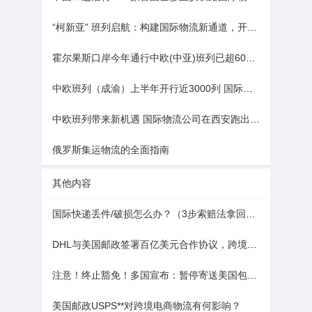
“柯新亚” 班列启航：构建国际物流新通道，开启跨境运输 “加速度”
霍尔果斯口岸今年通行中欧(中亚)班列已超6000列
中欧班列（成渝）上半年开行近3000列 国际物流网络覆盖125城
中欧班列带来新机遇 国际物流公司在西安跑出“加速度”
俄罗斯集运物流的全面指南
其他内容
国际快递丢件/破损怎么办？（3步索赔法拿回全额赔偿）
DHL与美国邮政签署百亿美元合作协议，跨境电商末端配送网络升级
注意！终止豁免！多国宣布：暂停寄送美国包裹！
美国邮政USPS**对跨境电商物流有何影响？