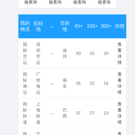
格查询
格查询
格查询
格查询
我的
起始
目的
→
45+
100+
300+
详情
物流
地
地
国
深
查
际
圳
迪
看
→
30
25
20
空
空
拜
详
运
运
情
国
广
查
际
州
南
看
→
26
22
16
海
海
非
详
运
运
情
国
上
查
际
海
巴
看
→
37
27
23
快
快
西
详
递
递
情
跨
宁
查