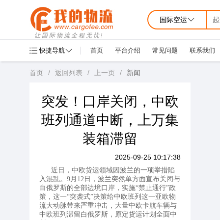
国际空运
起
让国际物流全程无忧!
快捷导航
首页
平台介绍
常见问题
联系我们
首页
/
返回列表
/
上一页
/
新闻
突发！口岸关闭，中欧
班列通道中断，上万集
装箱滞留
2025-09-25 10:17:38
近日，中欧货运领域因波兰的一项举措陷
入混乱。9月12日，波兰突然单方面宣布关闭与
白俄罗斯的全部边境口岸，实施“禁止通行”政
策，这一“突袭式”决策给中欧班列这一亚欧物
流大动脉带来严重冲击，大量中欧卡航车辆与
中欧班列滞留白俄罗斯，原定货运计划全面中