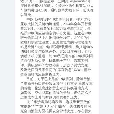
堵，9月15日数据显示，立陶宛Grigorovshina口
岸排队卡车达120辆，拉脱维亚两个检查站排队
车辆均突破420辆，通行效率大幅下降，延误难
以避免。
中欧班列受到的冲击更为致命。作为连接
亚欧大陆的关键物流通道，2024年全年开行量
超2万列，运载货物达157万标准箱(TEU)，是
维系中欧供应链稳定的核心力量。波兰在中欧
班列物流网络中占据“咽喉位置”，近90%的中
欧班列需过境波兰，且波兰境内的马拉舍维奇
站是欧洲*大的中欧班列换装枢纽，承担超90%
的班列换装与换轨任务。此次口岸关闭，直接
切断了核心通道，约300列已发车的中欧班列滞
留白俄罗斯边境，所载电子产品、汽车零部
件、纺织原料等货物停滞，加剧了跨境卖家、
欧洲进口商及零售商的“库存告急”风险，部分
企业面临供应链断裂压力。
目前，对于已上路的中欧班列，除等待波
兰重新开放口岸外暂无其他可行方案;尚未发车
的货物，物流商建议货主考虑转换运输方式，
如海运、空运或其他路线的卡航，但这需承担
运输成本上升与时效调整的额外压力。
波兰华沙当局明确表示，边境重新开放的
前提是“****确认无安全威胁”，具体恢复时间
完全由波兰方面根据安全评估决定，存在极大