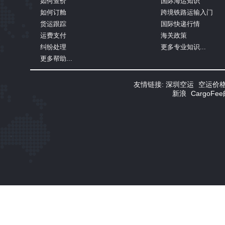
如何查价
国际海运知识
如何订舱
跨境铁路运输入门
货运跟踪
国际快递行情
运费支付
海关政策
纠纷处理
更多专业知识...
更多帮助...
友情链接:
深圳空运
空运价
新浪
CargoF