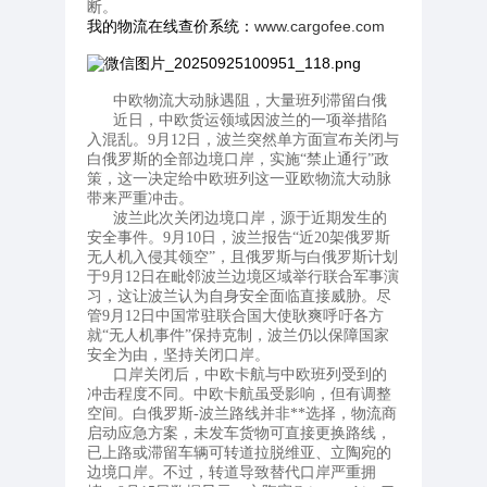
断。
我的物流在线查价系统：
www.cargofee.com
中欧物流大动脉遇阻，大量班列滞留白俄
近日，中欧货运领域因波兰的一项举措陷
入混乱。9月12日，波兰突然单方面宣布关闭与
白俄罗斯的全部边境口岸，实施“禁止通行”政
策，这一决定给中欧班列这一亚欧物流大动脉
带来严重冲击。
波兰此次关闭边境口岸，源于近期发生的
安全事件。9月10日，波兰报告“近20架俄罗斯
无人机入侵其领空”，且俄罗斯与白俄罗斯计划
于9月12日在毗邻波兰边境区域举行联合军事演
习，这让波兰认为自身安全面临直接威胁。尽
管9月12日中国常驻联合国大使耿爽呼吁各方
就“无人机事件”保持克制，波兰仍以保障国家
安全为由，坚持关闭口岸。
口岸关闭后，中欧卡航与中欧班列受到的
冲击程度不同。中欧卡航虽受影响，但有调整
空间。白俄罗斯-波兰路线并非**选择，物流商
启动应急方案，未发车货物可直接更换路线，
已上路或滞留车辆可转道拉脱维亚、立陶宛的
边境口岸。不过，转道导致替代口岸严重拥