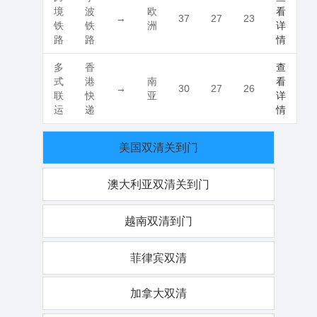
境
波
欧
看
→
37
27
23
铁
铁
洲
详
路
路
情
多
香
查
式
港
南
看
→
30
27
26
联
快
亚
详
运
递
情
美国双清关到门
澳大利亚双清关到门
越南双清到门
菲律宾双清
加拿大双清