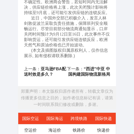
不确定性。欧洲商会警告，若短时间内无法解
决，供应链价格将上涨，此次关闭预计影响将
持续至9月底，还可能引发供应链的连锁反应。
近日，中国外交部已积极介入，发言人林
剑敦促波兰采取负责任措施，保障班列安全顺
畅运行。尽管目前部分物流商通知显示，口岸
关闭时间预计为9月12日至16日，此次事件不仅
影响货运，还可能引发供应链连锁反应，欧洲
天然气和原油价格也已开始波动。
(本文及插图版权归属原权利人，仅作信息
展示, 如有侵权请联系删除.)
上一条：
亚马逊FBA配
下一条：
“西进”中亚 中
送时效是多久？
国构建国际物流新格局
郑重声明：本文版权归原作者所有，转载文章仅为
传播更多信息之目的，如作者信息标记有误，请第
一时间联系我们修改或删除，多谢。
国际空运
国际海运
跨境铁路
国际快递
空运价
海运价
铁路价
快递价