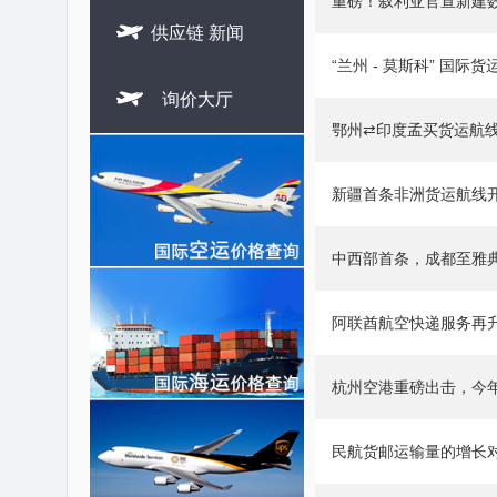
重磅！叙利亚官宣新建

供应链 新闻
“兰州 - 莫斯科” 国际

询价大厅
鄂州⇄印度孟买货运航
新疆首条非洲货运航线
中西部首条，成都至雅
阿联酋航空快递服务再
杭州空港重磅出击，今
民航货邮运输量的增长