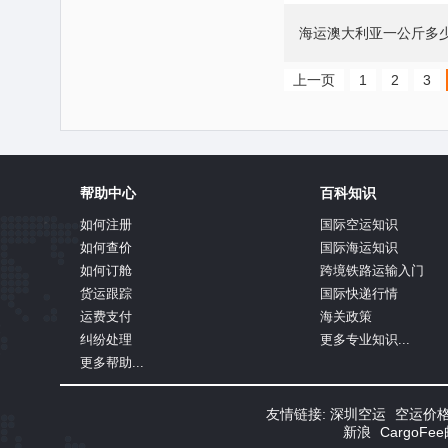
海运澳大利亚一公斤多
上一页
1
2
3
帮助中心
百科知识
如何注册
国际空运知识
如何查价
国际海运知识
如何订舱
跨境铁路运输入门
货运跟踪
国际快递行情
运费支付
海关政策
纠纷处理
更多专业知识...
更多帮助...
友情链接:
深圳空运
空运价
新浪
CargoF